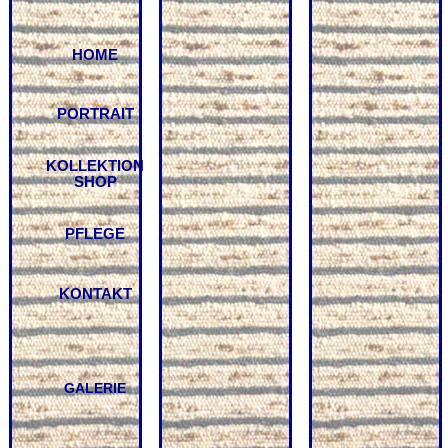
HOME
PORTRAIT
KOLLEKTION
SHOP
PFLEGE
KONTAKT
GALERIE